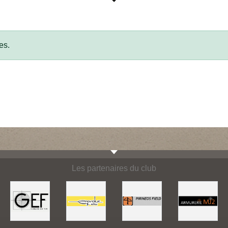
es.
Les partenaires du club