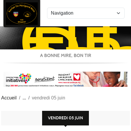
CL
Panneau de gestion des cookies
DE
TIR
SP
ST
A BONNE MIRE, BON TIR
Accueil
vendredi 05 juin
VENDREDI 05 JUIN