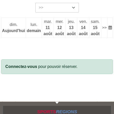
mar.
mer.
jeu.
ven.
sam.
dim.
lun.
11
12
13
14
15
>>
Aujourd'hui
demain
août
août
août
août
août
Connectez-vous
pour pouvoir réserver.
SPORTS
REGIONS